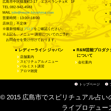
広島市
中区猫屋町2-17 エスペランチェK 1F
TEL:
082-942-4583
MAIL:
info@revoir-hiroshima.com
営業時間：13:00~18:00
店休日：不定休
※最新情報は
ブログ
をご確認ください。
※上記も、メニュー 講習についてのご予約、
お問合せを受け付けております。
レディーライン ジャパン
R&M芸能プロダク
について
店舗案内
スピリチュアルメニュー
会社案内
パルミスト講習
アロマ雑貨
トップページ
©
2015
広島市でスピリチュアル占い
ライプロデュー