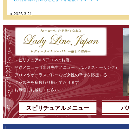
2026.3.21
新生活を応援します♪わくわく祭
2026.3.4
新年度スタートにふさわしい最高な講座です
2026.2.27
スピリチュアル&アロマのお店。
開運メニュー（水月先生メニュー・パルミスヒーリング）、
3月営業日のお知らせ
アロマやオーラスプレーなど女性の幸せを応援する
2026.1.31
グッズ等を多数取り揃えております！
お気軽にお越しください。
2月定休日、お得な情報
2026.1.26
スピリチュアルメニュー
パ
まだ間に合います
2026.1.4